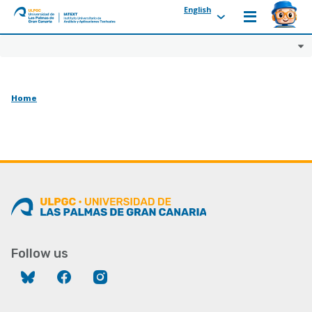
English
ULPGC
Ir
al
inicio
de
Home
IATEXT
Follow us
Bluesky
Facebook
Instagram