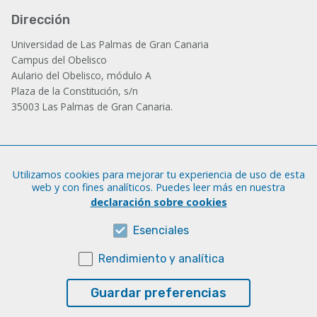
Dirección
Universidad de Las Palmas de Gran Canaria
Campus del Obelisco
Aulario del Obelisco, módulo A
Plaza de la Constitución, s/n
35003 Las Palmas de Gran Canaria.
Administración
Utilizamos cookies para mejorar tu experiencia de uso de esta
Tfno.: +34 928 452 771 / 452 787
web y con fines analíticos. Puedes leer más en nuestra
Fax: +34 928 451 701
declaración sobre cookies
iatext@ulpgc.es
Esenciales
Rendimiento y analítica
Sobre esta web
Aviso legal
Guardar preferencias
Cookies