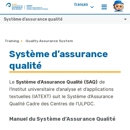
Français
ULPGC
Ir
Système d’assurance qualité
al
inicio
de
Training
Quality Assurance System
IATEXT
Système d’assurance
qualité
Le 
Système d’Assurance Qualité (SAQ)
 de 
l’Institut universitaire d’analyse et d’applications 
textuelles (IATEXT) suit le Système d’Assurance 
Qualité Cadre des Centres de l’ULPGC.
Manuel du Système d’Assurance Qualité