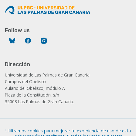
Follow us
Bluesky
Facebook
Instagram
Dirección
Universidad de Las Palmas de Gran Canaria
Campus del Obelisco
Aulario del Obelisco, módulo A
Plaza de la Constitución, s/n
35003 Las Palmas de Gran Canaria.
Administración
Utilizamos cookies para mejorar tu experiencia de uso de esta
Tfno.: +34 928 452 771 / 452 787