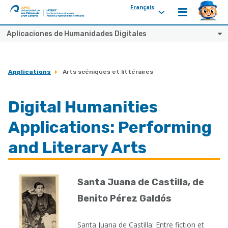
Français
ULPGC
Ir
Aplicaciones de Humanidades Digitales
al
inicio
de
Applications
Arts scéniques et littéraires
IATEXT
Digital Humanities
Applications: Performing
and Literary Arts
Santa Juana de Castilla, de
Benito Pérez Galdós
Santa Juana de Castilla: Entre fiction et