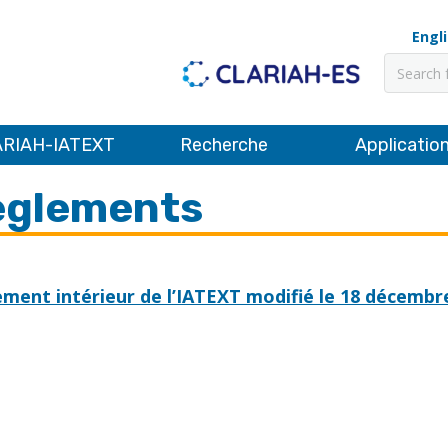
Engl
Recher
RIAH-IATEXT
Recherche
Applicatio
èglements
ment intérieur de l’IATEXT modifié le 18 décembre