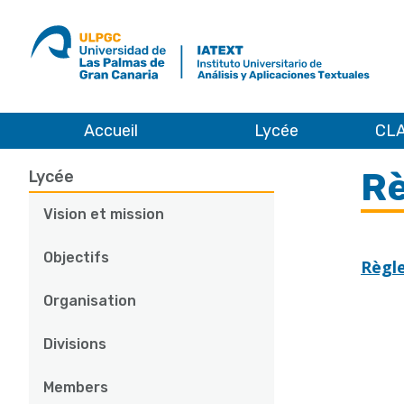
ULPGC
Ir
al
inicio
de
IATEXT
Accueil
Lycée
CLA
Lycée
Règlements
R
Main
Lycée
navigation
Vision et mission
Objectifs
Règle
Organisation
Divisions
Members