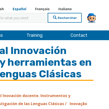
ish
Español
Français
Italiano
cher
ns
Training
Contact
al Innovación
y herramientas en
 Lenguas Clásicas
al Inovación docente. Instrumentos y
stigación de las Lenguas Clásicas / Inovação