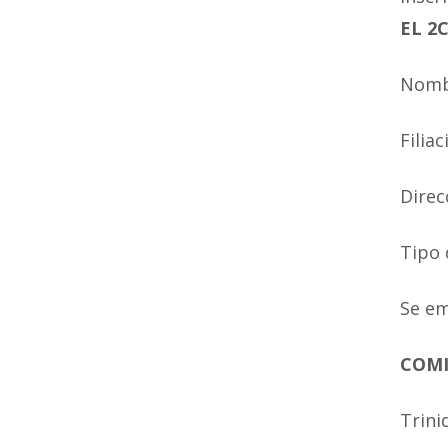
EL 2C
Nomb
Filia
Direc
Tipo 
Se em
COMI
Trini