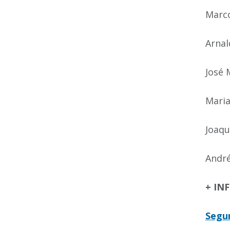
Marco
Arnal
José 
Maria
Joaqu
André
+ IN
Segun