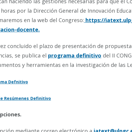
tán haciendo las gestiones necesarias para que el 
 horas por la Dirección General de Innovación Educa
maremos en la web del Congreso:
https://iatext.ulp
vacion-docente.
ez concluido el plazo de presentación de propuest
cias, se publica el
programa definitivo
del II CON
umentos y herramientas en la investigación de las L
ma Defnitivo
 de Resúmenes
Definitivo
ipciones.
ipción mediante correo electrónico a
iatext@ulpgc.