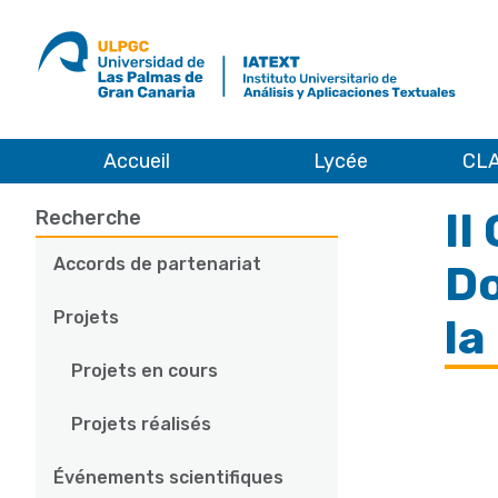
ULPGC
Ir
al
inicio
de
IATEXT
Accueil
Lycée
CLA
Recherche
II Congreso Internacional de Innovación Docente
II
Main
Recherche
navigation
Accords de partenariat
Do
Projets
la
Projets en cours
Projets réalisés
Événements scientifiques