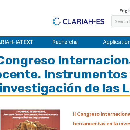
Engl
Recher
RIAH-IATEXT
Recherche
Applicatio
 Congreso Internacion
cente. Instrumentos 
 investigación de las
II Congreso Internacion
herramientas en la inve