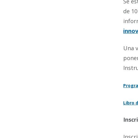
Se es
de 10
infor
inno
Una v
ponen
Instr
Progra
Libro
Inscr
Inscr