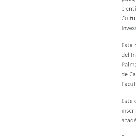
cient
Cultu
Inves
Esta 
del I
Palma
de Ca
Facul
Este 
inscr
acadé