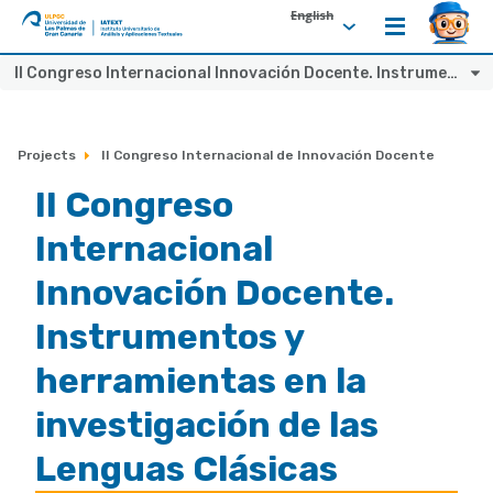
English
ULPGC
Ir
II Congreso Internacional Innovación Docente. Instrumentos y herramientas en la investigación de las Lenguas Clásicas
al
inicio
de
Projects
II Congreso Internacional de Innovación Docente
IATEXT
II Congreso
Internacional
Innovación Docente.
Instrumentos y
herramientas en la
investigación de las
Lenguas Clásicas