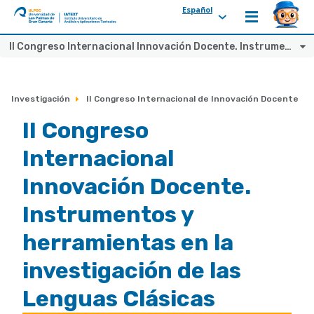
Español
ULPGC
Ir
II Congreso Internacional Innovación Docente. Instrumentos y herramientas en la investigación de las Lenguas Clásicas
al
inicio
de
Investigación
II Congreso Internacional de Innovación Docente
IATEXT
II Congreso
Internacional
Innovación Docente.
Instrumentos y
herramientas en la
investigación de las
Lenguas Clásicas