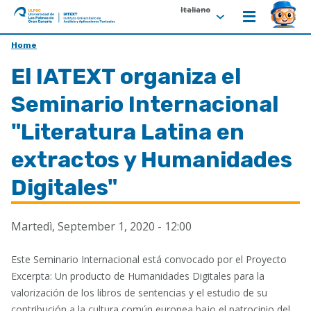
Italiano
ULPGC
Ir
Home
al
El IATEXT organiza el
inicio
de
Seminario Internacional
IATEXT
"Literatura Latina en
extractos y Humanidades
Digitales"
Martedì, September 1, 2020 - 12:00
Este Seminario Internacional está convocado por el Proyecto
Excerpta: Un producto de Humanidades Digitales para la
valorización de los libros de sentencias y el estudio de su
contribución a la cultura común europea bajo el patrocinio del