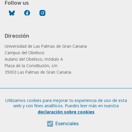
Follow us
Bluesky
Facebook
Instagram
Dirección
Universidad de Las Palmas de Gran Canaria
Campus del Obelisco
Aulario del Obelisco, módulo A
Plaza de la Constitución, s/n
35003 Las Palmas de Gran Canaria.
Administración
Utilizamos cookies para mejorar tu experiencia de uso de esta
Tfno.: +34 928 452 771 / 452 787
web y con fines analíticos. Puedes leer más en nuestra
Fax: +34 928 451 701
declaración sobre cookies
iatext@ulpgc.es
Esenciales