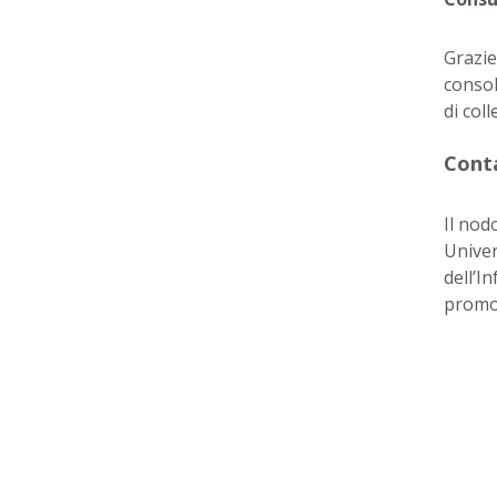
Grazie
consol
di col
Cont
Il nod
Univer
dell’I
promoz