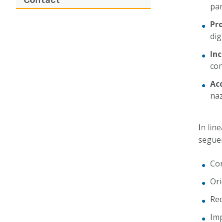
Contact
par
Pr
dig
Inc
con
Ac
naz
In lin
seguen
Con
Ori
Red
Imp