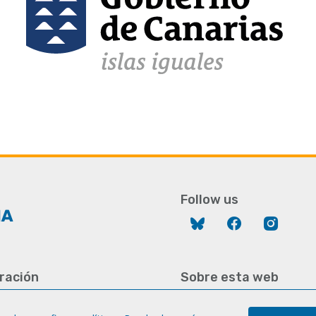
Follow us
Bluesky
Facebook
Instag
ración
Sobre esta web
928 452 771 / 452 787
Aviso legal