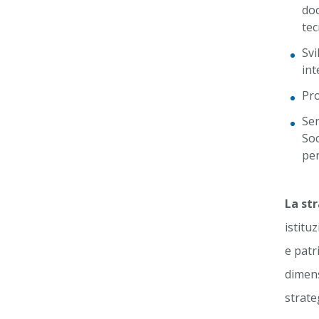
doc
tec
Svi
int
Pro
Ser
Soc
per
La st
istitu
e patr
dimens
strate