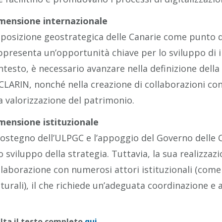
mensione internazionale
 posizione geostrategica delle Canarie come punto d
ppresenta un’opportunità chiave per lo sviluppo di in
ntesto, è necessario avanzare nella definizione della s
 CLARIN, nonché nella creazione di collaborazioni con
la valorizzazione del patrimonio.
mensione istituzionale
 sostegno dell’ULPGC e l’appoggio del Governo delle
lo sviluppo della strategia. Tuttavia, la sua realizza
llaborazione con numerosi attori istituzionali (come 
lturali), il che richiede un’adeguata coordinazione e a
lta il testo completo
qui
.