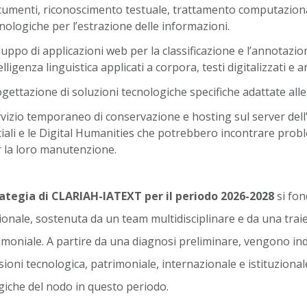
umenti, riconoscimento testuale, trattamento computazional
nologiche per l’estrazione delle informazioni.
luppo di applicazioni web per la classificazione e l’annotazio
elligenza linguistica applicati a corpora, testi digitalizzati e 
gettazione di soluzioni tecnologiche specifiche adattate alle
vizio temporaneo di conservazione e hosting sul server dell’
iali e le Digital Humanities che potrebbero incontrare problem
 la loro manutenzione.
rategia di CLARIAH-IATEXT per il periodo 2026-2028
si fon
zionale, sostenuta da un team multidisciplinare e da una traiet
imoniale. A partire da una diagnosi preliminare, vengono ind
ioni tecnologica, patrimoniale, internazionale e istituzionale
giche del nodo in questo periodo.