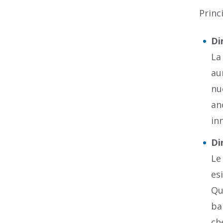
Princ
Di
La
au
nu
an
in
Di
Le
es
Qu
ba
ch