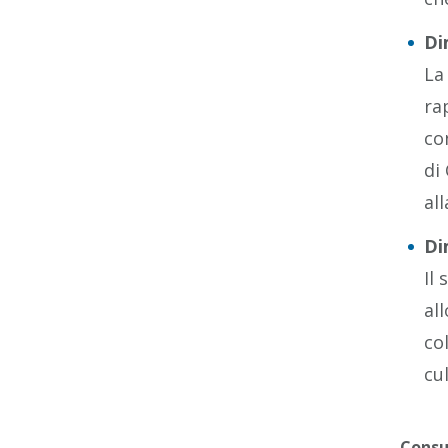
Di
La
ra
co
di
al
Di
Il
al
co
cu
Consu