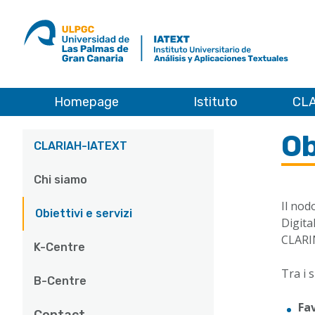
ULPGC
Ir
al
inicio
de
IATEXT
Homepage
Istituto
CLA
CLARIAH-IATEXT
Obiettivi e servizi
Ob
Main
CLARIAH-IATEXT
navigation
Chi siamo
Il nod
Obiettivi e servizi
Digita
CLARI
K-Centre
Tra i 
B-Centre
Fav