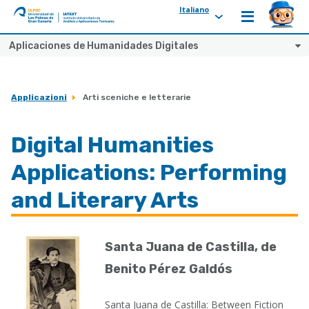
Italiano
ULPGC
Ir
Aplicaciones de Humanidades Digitales
al
inicio
de
Applicazioni
Arti sceniche e letterarie
IATEXT
Digital Humanities
Applications: Performing
and Literary Arts
Santa Juana de Castilla, de
Benito Pérez Galdós
Santa Juana de Castilla: Between Fiction