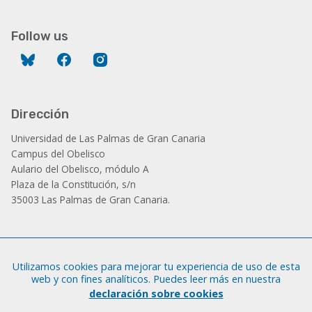
Follow us
Bluesky
Facebook
Instagram
Dirección
Universidad de Las Palmas de Gran Canaria
Campus del Obelisco
Aulario del Obelisco, módulo A
Plaza de la Constitución, s/n
35003 Las Palmas de Gran Canaria.
Administración
Utilizamos cookies para mejorar tu experiencia de uso de esta
Tfno.: +34 928 452 771 / 452 787
web y con fines analíticos. Puedes leer más en nuestra
Fax: +34 928 451 701
declaración sobre cookies
iatext@ulpgc.es