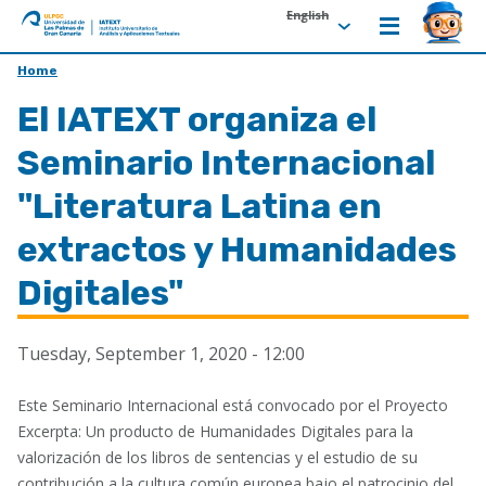
English
ULPGC
Ir
Home
al
El IATEXT organiza el
inicio
de
Seminario Internacional
IATEXT
"Literatura Latina en
extractos y Humanidades
Digitales"
Tuesday, September 1, 2020 - 12:00
Este Seminario Internacional está convocado por el Proyecto
Excerpta: Un producto de Humanidades Digitales para la
valorización de los libros de sentencias y el estudio de su
contribución a la cultura común europea bajo el patrocinio del