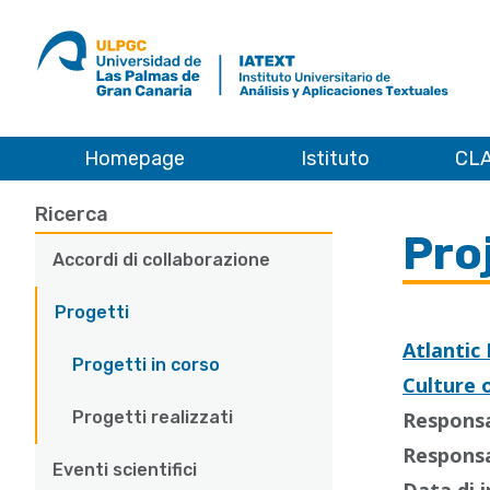
ULPGC
Ir
al
inicio
de
IATEXT
Homepage
Istituto
CLA
Ricerca
Progetti
Proyectos en curso / Current projects
Main
Ricerca
Pro
navigation
Accordi di collaborazione
Progetti
Atlantic
Progetti in corso
Culture 
Progetti realizzati
Responsab
Responsab
Eventi scientifici