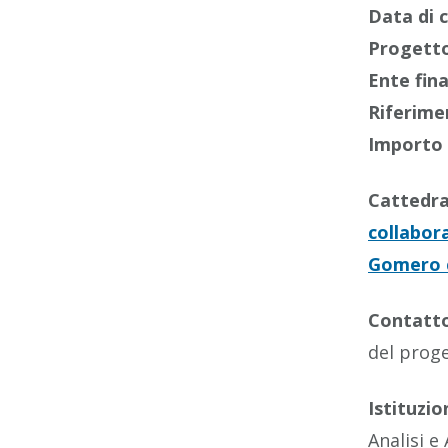
Data di 
Progetto
Ente fin
Riferime
Importo 
Cattedr
collabora
Gomero c
Contatt
del prog
Istituzio
Analisi e