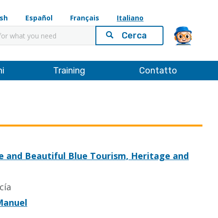
ish
Español
Français
Italiano
ni
Training
Contatto
e and Beautiful Blue Tourism, Heritage and
cía
Manuel