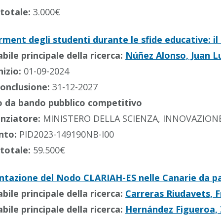
totale:
3.000€
ent degli studenti durante le sfide educative: il
ile principale della ricerca:
Núñez Alonso, Juan L
nizio:
01-09-2024
conclusione:
31-12-2027
 da bando pubblico competitivo
anziatore:
MINISTERO DELLA SCIENZA, INNOVAZIONE
nto:
PID2023-149190NB-I00
totale:
59.500€
tazione del Nodo CLARIAH-ES nelle Canarie da pa
ile principale della ricerca:
Carreras Riudavets, F
ile principale della ricerca:
Hernández Figueroa, 