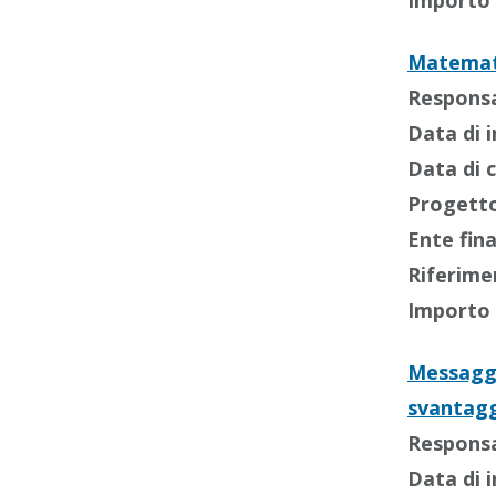
Importo 
Matemati
Responsab
Data di i
Data di 
Progetto
Ente fin
Riferime
Importo 
Messaggi 
svantagg
Responsab
Data di i