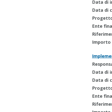
Data di i
Data di 
Progetto
Ente fin
Riferime
Importo 
Implemen
Responsab
Data di i
Data di 
Progetto
Ente fin
Riferime