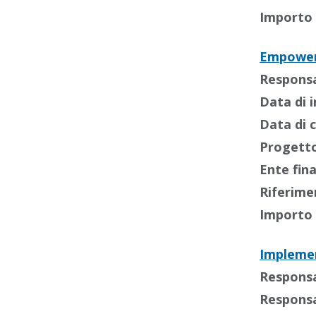
Importo 
Empowerm
Responsab
Data di i
Data di 
Progetto
Ente fin
Riferime
Importo 
Implemen
Responsab
Responsab