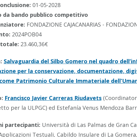
conclusione:
01-05-2028
 da bando pubblico competitivo
anziatore:
FONDAZIONE CAJACANARIAS - FONDAZION
nto:
2024POB04
totale:
23.460,36€
a:
Salvaguardia del Silbo Gomero nel quadro dell’i
zione per la conservazione, documentazione, digita
ome Patrimonio Culturale Immateriale dell’Uman
o:
Francisco Javier Carreras Riudavets
(Coordinator
etto per la ULPGC) ed Estefanía Venus Mendoza Barre
ni partecipanti:
Università di Las Palmas de Gran Can
 Applicazioni Testuali, Cabildo Insulare di La Gomer