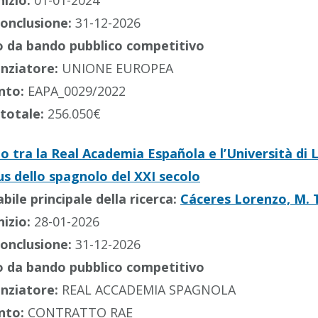
nizio:
01-01-2024
conclusione:
31-12-2026
 da bando pubblico competitivo
anziatore:
UNIONE EUROPEA
nto:
EAPA_0029/2022
totale:
256.050€
o tra la Real Academia Española e l’Università di 
us dello spagnolo del XXI secolo
ile principale della ricerca:
Cáceres Lorenzo, M.
nizio:
28-01-2026
conclusione:
31-12-2026
 da bando pubblico competitivo
anziatore:
REAL ACCADEMIA SPAGNOLA
nto:
CONTRATTO RAE