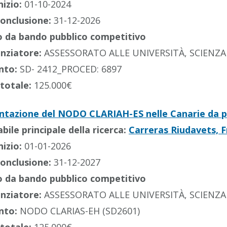
nizio:
01-10-2024
conclusione:
31-12-2026
 da bando pubblico competitivo
anziatore:
ASSESSORATO ALLE UNIVERSITÀ, SCIENZ
nto:
SD- 2412_PROCED: 6897
totale:
125.000€
tazione del NODO CLARIAH-ES nelle Canarie da p
ile principale della ricerca:
Carreras Riudavets, F
nizio:
01-01-2026
conclusione:
31-12-2027
 da bando pubblico competitivo
anziatore:
ASSESSORATO ALLE UNIVERSITÀ, SCIENZA
nto:
NODO CLARIAS-EH (SD2601)