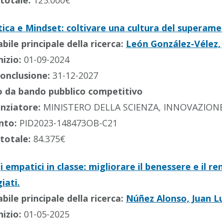
totale:
125.000€
ca e Mindset: coltivare una cultura del superamen
ile principale della ricerca:
León González-Vélez,
nizio:
01-09-2024
conclusione:
31-12-2027
 da bando pubblico competitivo
anziatore:
MINISTERO DELLA SCIENZA, INNOVAZIONE
nto:
PID2023-148473OB-C21
totale:
84.375€
empatici in classe: migliorare il benessere e il r
iati.
ile principale della ricerca:
Núñez Alonso, Juan L
nizio:
01-05-2025