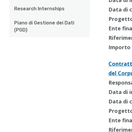
Data di i
Research Internships
Data di 
Progetto
Piano di Gestione dei Dati
Ente fin
(PGD)
Riferime
Importo 
Contratt
del Corp
Responsab
Data di i
Data di 
Progetto
Ente fin
Riferime