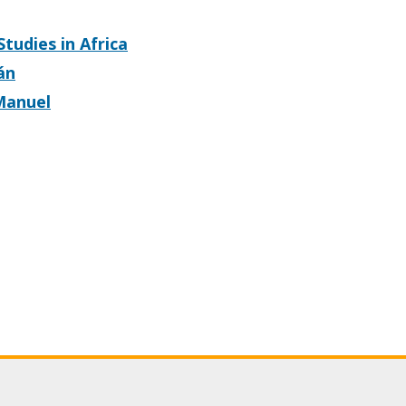
udies in Africa
án
Manuel