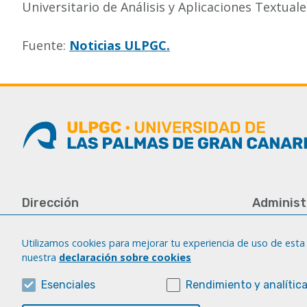
Universitario de Análisis y Aplicaciones Textual
Fuente:
Noticias ULPGC.
Dirección
Administ
Universidad de Las Palmas de Gran
Tfno.: +34 
Canaria
Fax: +34 92
Utilizamos cookies para mejorar tu experiencia de uso de esta 
Campus del Obelisco
nuestra
declaración sobre cookies
iatext@ulp
Aulario del Obelisco, módulo A
Plaza de la Constitución, s/n
Esenciales
Rendimiento y analític
35003 Las Palmas de Gran Canaria.