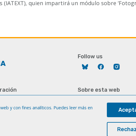
es (IATEXT), quien impartirá un módulo sobre ‘Fotogra
Follow us
Bluesky
Facebook
Instag
ración
Sobre esta web
928 452 771 / 452 787
Aviso legal
8 451 701
web y con fines analíticos. Puedes leer más en
Acepta
Cookies
gc.es
Accesibilidad
a
Rechaz
Transparencia