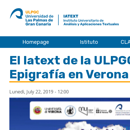
ULPGC
Ir
al
inicio
de
IATEXT
Homepage
Istituto
CLA
Home
El Iatext de la ULP
Epigrafía en Verona 
Lunedì, July 22, 2019 - 12:00