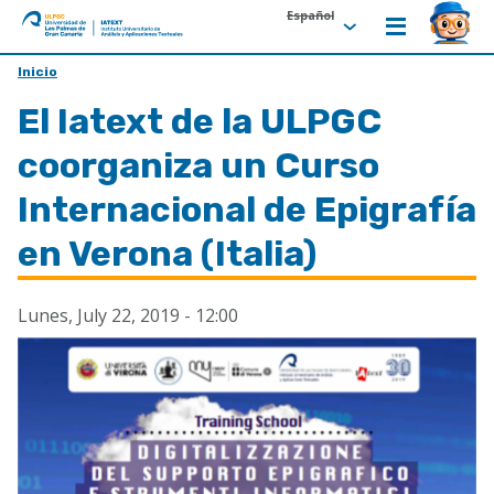
Español
ULPGC
Ir
Inicio
al
El Iatext de la ULPGC
inicio
de
coorganiza un Curso
IATEXT
Internacional de Epigrafía
en Verona (Italia)
Lunes, July 22, 2019 - 12:00