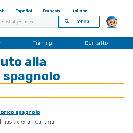
ish
Español
Français
Italiano
ni
Training
Contatto
uto alla
o spagnolo
torico spagnolo
almas de Gran Canaria