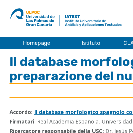
ULPGC
Ir
al
inicio
de
IATEXT
Homepage
Istituto
CLA
Home
Il database morfolo
preparazione del nu
Accordo:
Il database morfologico spagnolo co
Firmatari
: Real Academia Española, Universida
Ricercatore responsabile della USC:
Dr. Jesús P