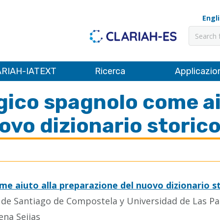
Engl
Cerca
RIAH-IATEXT
Ricerca
Applicazio
gico spagnolo come ai
ovo dizionario storic
me aiuto alla preparazione del nuovo dizionario s
d de Santiago de Compostela y Universidad de Las P
ena Seijas