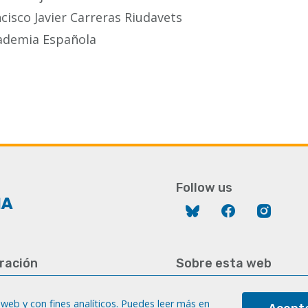
cisco Javier Carreras Riudavets
ademia Española
Follow us
Bluesky
Facebook
Instag
ración
Sobre esta web
928 452 771 / 452 787
Aviso legal
8 451 701
web y con fines analíticos. Puedes leer más en