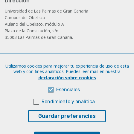
Dirección
Universidad de Las Palmas de Gran Canaria
Campus del Obelisco
Aulario del Obelisco, módulo A
Plaza de la Constitución, s/n
35003 Las Palmas de Gran Canaria.
Administración
Utilizamos cookies para mejorar tu experiencia de uso de esta
Tfno.: +34 928 452 771 / 452 787
web y con fines analíticos. Puedes leer más en nuestra
Fax: +34 928 451 701
declaración sobre cookies
iatext@ulpgc.es
Esenciales
Rendimiento y analítica
Sobre esta web
Aviso legal
Guardar preferencias
Cookies
Accesibilidad