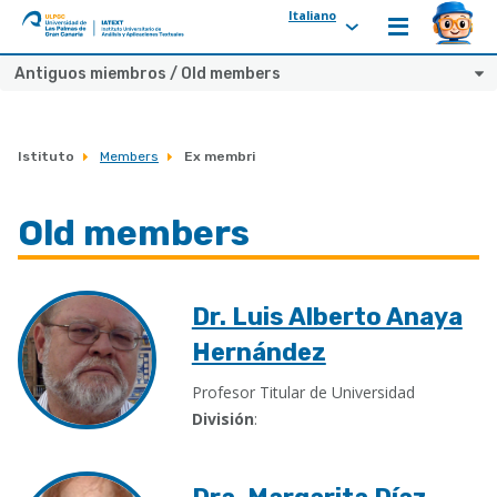
Italiano
ULPGC
Ir
Antiguos miembros / Old members
al
inicio
de
Istituto
Members
Ex membri
IATEXT
Old members
Dr. Luis Alberto Anaya
Hernández
Profesor Titular de Universidad
División
: