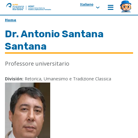
Italiano
ULPGC
Ir
Home
al
Dr. Antonio Santana
inicio
de
Santana
IATEXT
Professore universitario
División:
Retorica, Umanesimo e Tradizione Classica