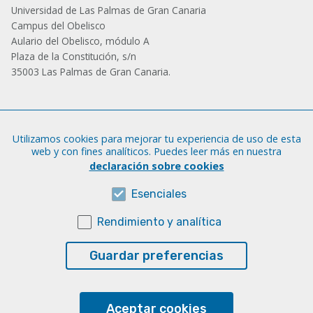
Universidad de Las Palmas de Gran Canaria
Campus del Obelisco
Aulario del Obelisco, módulo A
Plaza de la Constitución, s/n
35003 Las Palmas de Gran Canaria.
Administración
Utilizamos cookies para mejorar tu experiencia de uso de esta
Tfno.: +34 928 452 771 / 452 787
web y con fines analíticos. Puedes leer más en nuestra
Fax: +34 928 451 701
declaración sobre cookies
iatext@ulpgc.es
Esenciales
Rendimiento y analítica
Sobre esta web
Aviso legal
Guardar preferencias
Cookies
Accesibilidad
Aceptar cookies