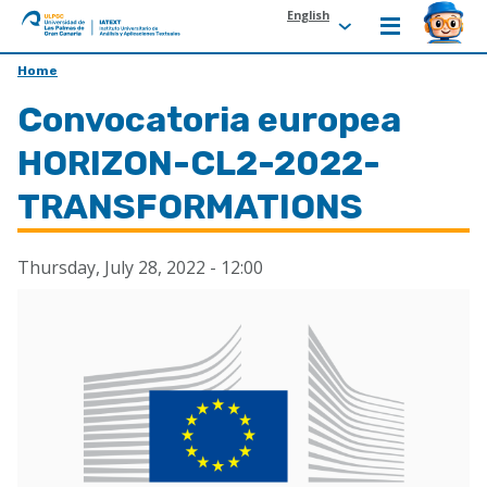
English
ULPGC
Ir
Home
al
Convocatoria europea
inicio
de
HORIZON-CL2-2022-
IATEXT
TRANSFORMATIONS
Thursday, July 28, 2022 - 12:00