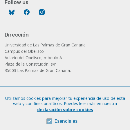
Follow us
Bluesky
Facebook
Instagram
Dirección
Universidad de Las Palmas de Gran Canaria
Campus del Obelisco
Aulario del Obelisco, módulo A
Plaza de la Constitución, s/n
35003 Las Palmas de Gran Canaria.
Administración
Utilizamos cookies para mejorar tu experiencia de uso de esta
Tfno.: +34 928 452 771 / 452 787
web y con fines analíticos. Puedes leer más en nuestra
Fax: +34 928 451 701
declaración sobre cookies
iatext@ulpgc.es
Esenciales