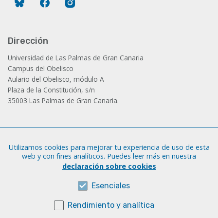
Bluesky
Facebook
Instagram
Dirección
Universidad de Las Palmas de Gran Canaria
Campus del Obelisco
Aulario del Obelisco, módulo A
Plaza de la Constitución, s/n
35003 Las Palmas de Gran Canaria.
Administración
Utilizamos cookies para mejorar tu experiencia de uso de esta
Tfno.: +34 928 452 771 / 452 787
web y con fines analíticos. Puedes leer más en nuestra
Fax: +34 928 451 701
declaración sobre cookies
iatext@ulpgc.es
Esenciales
Rendimiento y analítica
Sobre esta web