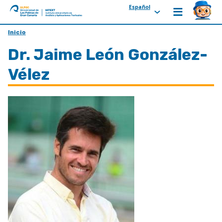
Español
ULPGC
Ir
Inicio
al
Dr. Jaime León González-
inicio
de
Vélez
IATEXT