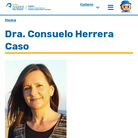
Italiano
ULPGC
Ir
Home
al
Dra. Consuelo Herrera
inicio
de
Caso
IATEXT