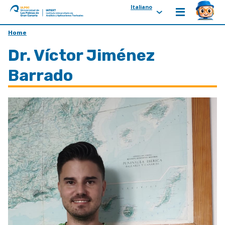
Italiano
ULPGC
Ir
Home
al
Dr. Víctor Jiménez
inicio
de
Barrado
IATEXT