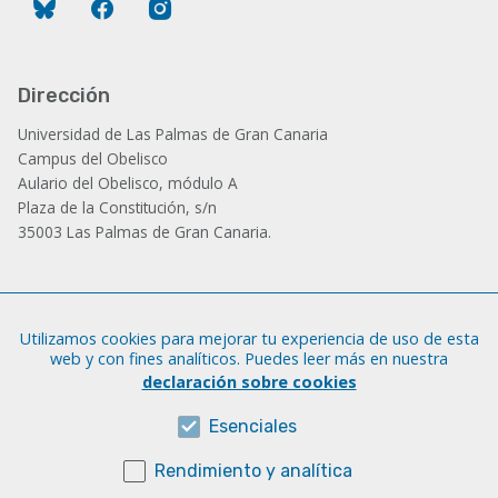
Bluesky
Facebook
Instagram
Dirección
Universidad de Las Palmas de Gran Canaria
Campus del Obelisco
Aulario del Obelisco, módulo A
Plaza de la Constitución, s/n
35003 Las Palmas de Gran Canaria.
Administración
Utilizamos cookies para mejorar tu experiencia de uso de esta
Tfno.: +34 928 452 771 / 452 787
web y con fines analíticos. Puedes leer más en nuestra
Fax: +34 928 451 701
declaración sobre cookies
iatext@ulpgc.es
Esenciales
Rendimiento y analítica
Sobre esta web