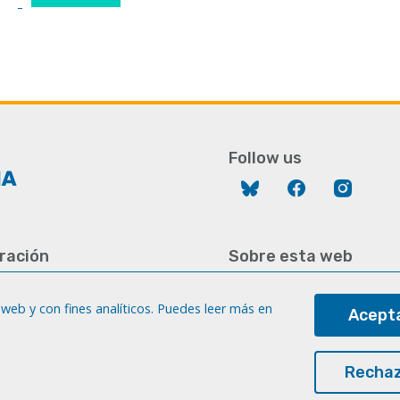
Follow us
Bluesky
Facebook
Instag
ración
Sobre esta web
928 452 771 / 452 787
Aviso legal
8 451 701
web y con fines analíticos. Puedes leer más en
Acepta
Cookies
gc.es
Accesibilidad
a
Rechaz
Transparencia