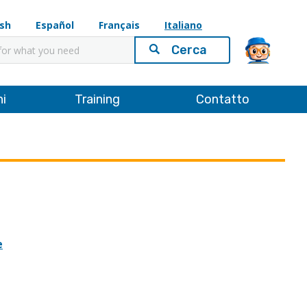
ish
Español
Français
Italiano
ni
Training
Contatto
e