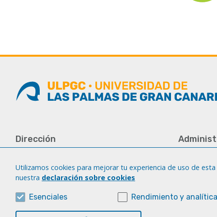
Dirección
Administ
Universidad de Las Palmas de Gran
Tfno.: +34 
Canaria
Fax: +34 92
Utilizamos cookies para mejorar tu experiencia de uso de esta 
Campus del Obelisco
nuestra
declaración sobre cookies
iatext@ulp
Aulario del Obelisco, módulo A
Plaza de la Constitución, s/n
Esenciales
Rendimiento y analític
35003 Las Palmas de Gran Canaria.