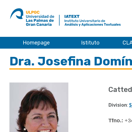
ULPGC
Ir
al
inicio
de
IATEXT
Homepage
Istituto
CLA
Home
Dra. Josefina Domí
Catted
Division
:
S
Tfno.:
+3