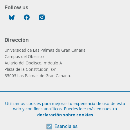
Follow us
Bluesky
Facebook
Instagram
Dirección
Universidad de Las Palmas de Gran Canaria
Campus del Obelisco
Aulario del Obelisco, módulo A
Plaza de la Constitución, s/n
35003 Las Palmas de Gran Canaria.
Administración
Utilizamos cookies para mejorar tu experiencia de uso de esta
Tfno.: +34 928 452 771 / 452 787
web y con fines analíticos. Puedes leer más en nuestra
Fax: +34 928 451 701
declaración sobre cookies
iatext@ulpgc.es
Esenciales