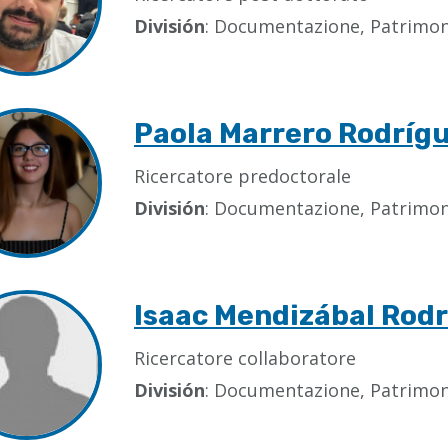
División
: Documentazione, Patrimoni
Paola Marrero Rodríg
Ricercatore predoctorale
División
: Documentazione, Patrimoni
Isaac Mendizábal Rod
Ricercatore collaboratore
División
: Documentazione, Patrimoni