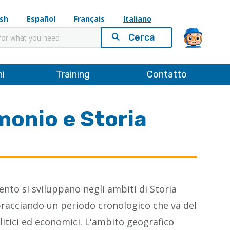
ish
Español
Français
Italiano
ni
Training
Contatto
onio e Storia
mento si sviluppano negli ambiti di Storia
acciando un periodo cronologico che va del
politici ed economici. L'ambito geografico