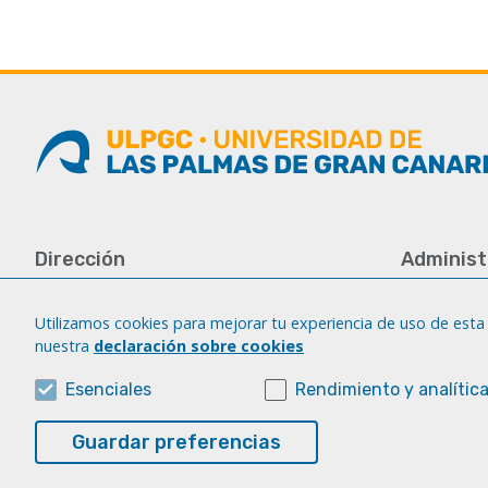
Dirección
Administ
Universidad de Las Palmas de Gran
Tfno.: +34 
Canaria
Fax: +34 92
Utilizamos cookies para mejorar tu experiencia de uso de esta 
Campus del Obelisco
nuestra
declaración sobre cookies
iatext@ulp
Aulario del Obelisco, módulo A
Plaza de la Constitución, s/n
Esenciales
Rendimiento y analític
35003 Las Palmas de Gran Canaria.
Guardar preferencias