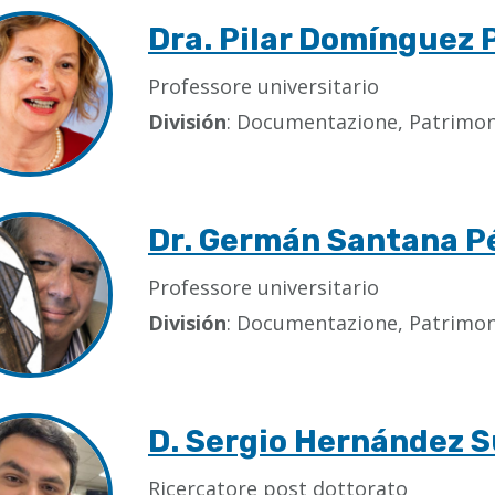
Dra. Pilar Domínguez 
Professore universitario
División
: Documentazione, Patrimoni
Dr. Germán Santana P
Professore universitario
División
: Documentazione, Patrimoni
D. Sergio Hernández 
Ricercatore post dottorato