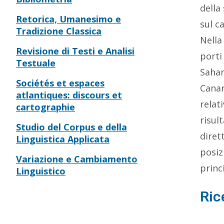
della
Retorica, Umanesimo e
sul c
Tradizione Classica
Nella
Revisione di Testi e Analisi
porti
Testuale
Sahar
Sociétés et espaces
Canar
atlantiques: discours et
relat
cartographie
risul
Studio del Corpus e della
diret
Linguistica Applicata
posiz
Variazione e Cambiamento
princ
Linguistico
Ric