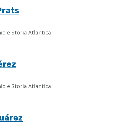
Prats
o e Storia Atlantica
érez
o e Storia Atlantica
Suárez