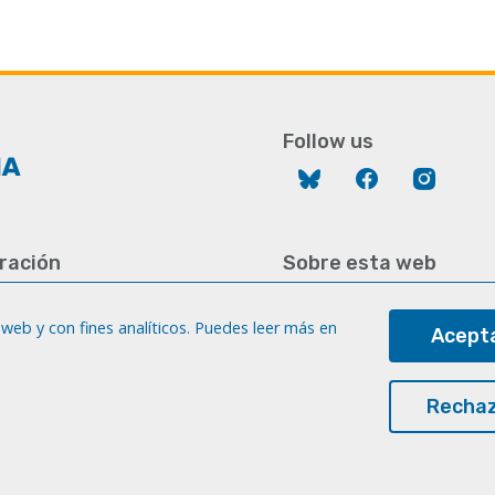
Follow us
Bluesky
Facebook
Instag
ración
Sobre esta web
928 452 771 / 452 787
Aviso legal
8 451 701
web y con fines analíticos. Puedes leer más en
Acepta
Cookies
gc.es
Accesibilidad
a
Rechaz
Transparencia