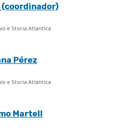
i (coordinador)
o e Storia Atlantica
ana Pérez
o e Storia Atlantica
amo Martell