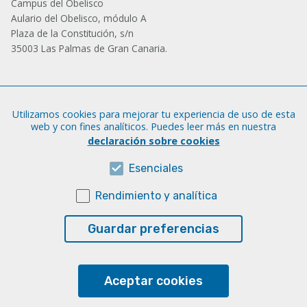
Campus del Obelisco
Aulario del Obelisco, módulo A
Plaza de la Constitución, s/n
35003 Las Palmas de Gran Canaria.
Administración
Utilizamos cookies para mejorar tu experiencia de uso de esta
Tfno.: +34 928 452 771 / 452 787
web y con fines analíticos. Puedes leer más en nuestra
Fax: +34 928 451 701
declaración sobre cookies
iatext@ulpgc.es
Esenciales
Rendimiento y analítica
Sobre esta web
Aviso legal
Guardar preferencias
Cookies
Accesibilidad
Aceptar cookies
Transparencia