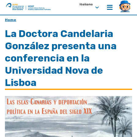
Italiano
ULPGC
Ir
Home
al
La Doctora Candelaria
inicio
de
González presenta una
IATEXT
conferencia en la
Universidad Nova de
Lisboa