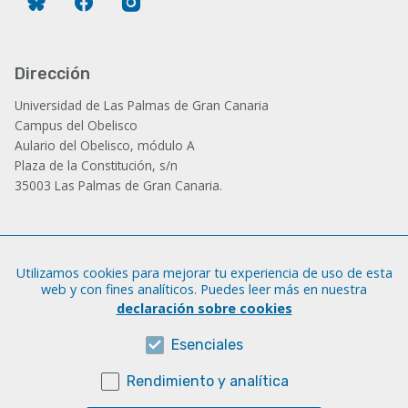
Dirección
Universidad de Las Palmas de Gran Canaria
Campus del Obelisco
Aulario del Obelisco, módulo A
Plaza de la Constitución, s/n
35003 Las Palmas de Gran Canaria.
Administración
Utilizamos cookies para mejorar tu experiencia de uso de esta
Tfno.: +34 928 452 771 / 452 787
web y con fines analíticos. Puedes leer más en nuestra
Fax: +34 928 451 701
declaración sobre cookies
iatext@ulpgc.es
Esenciales
Rendimiento y analítica
Sobre esta web