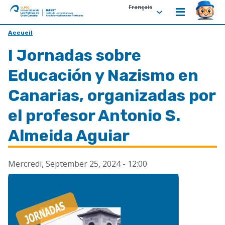
Français
ULPGC
Ir
Accueil
al
I Jornadas sobre
inicio
de
Educación y Nazismo en
IATEXT
Canarias, organizadas por
el profesor Antonio S.
Almeida Aguiar
Mercredi, September 25, 2024 - 12:00