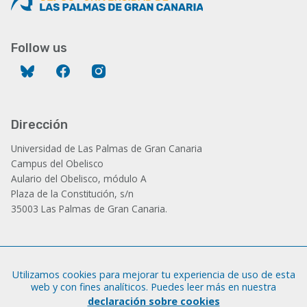
Follow us
Bluesky
Facebook
Instagram
Dirección
Universidad de Las Palmas de Gran Canaria
Campus del Obelisco
Aulario del Obelisco, módulo A
Plaza de la Constitución, s/n
35003 Las Palmas de Gran Canaria.
Administración
Utilizamos cookies para mejorar tu experiencia de uso de esta
Tfno.: +34 928 452 771 / 452 787
web y con fines analíticos. Puedes leer más en nuestra
Fax: +34 928 451 701
declaración sobre cookies