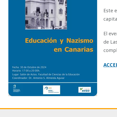
Este 
capita
El eve
de La
compl
ACCE