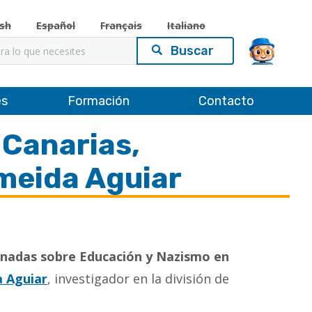
ish
Español
Français
Italiano
es
Formación
Contacto
 Canarias,
lmeida Aguiar
ornadas sobre Educación y Nazismo en
a Aguiar
, investigador en la división de