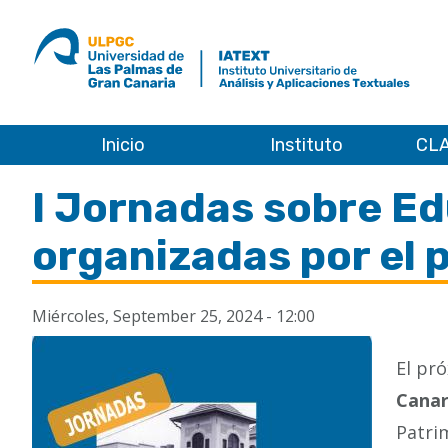
ULPGC
Ir
al
inicio
de
IATEXT
Inicio
Instituto
CLA
Inicio
I Jornadas sobre Ed
organizadas por el 
Miércoles, September 25, 2024 - 12:00
El pr
Canar
Patri