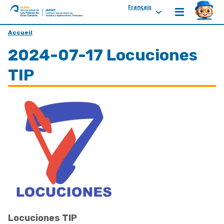
Français
ULPGC
Ir
Accueil
al
2024-07-17 Locuciones
inicio
de
TIP
IATEXT
Locuciones TIP