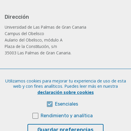
Dirección
Universidad de Las Palmas de Gran Canaria
Campus del Obelisco
Aulario del Obelisco, módulo A
Plaza de la Constitución, s/n
35003 Las Palmas de Gran Canaria.
Administración
Utilizamos cookies para mejorar tu experiencia de uso de esta
Tfno.: +34 928 452 771 / 452 787
web y con fines analíticos. Puedes leer más en nuestra
Fax: +34 928 451 701
declaración sobre cookies
iatext@ulpgc.es
Esenciales
Rendimiento y analítica
Sobre esta web
Aviso legal
Guardar preferencias