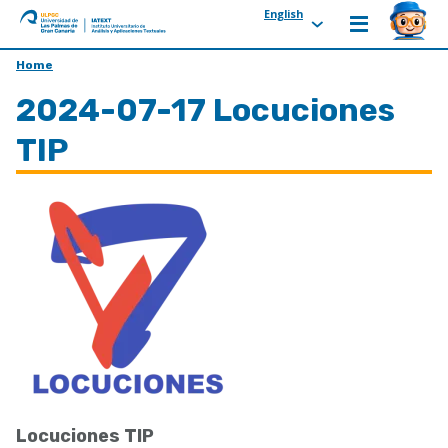
English
ULPGC
Ir
Home
al
2024-07-17 Locuciones
inicio
de
TIP
IATEXT
Locuciones TIP