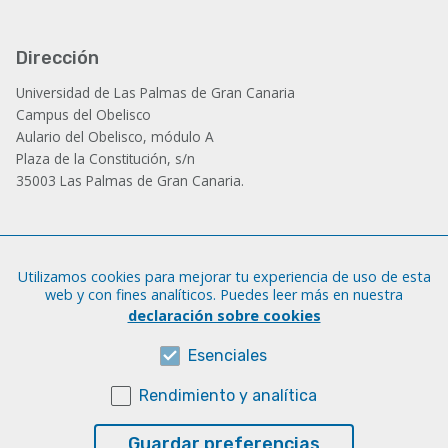
Dirección
Universidad de Las Palmas de Gran Canaria
Campus del Obelisco
Aulario del Obelisco, módulo A
Plaza de la Constitución, s/n
35003 Las Palmas de Gran Canaria.
Administración
Utilizamos cookies para mejorar tu experiencia de uso de esta
Tfno.: +34 928 452 771 / 452 787
web y con fines analíticos. Puedes leer más en nuestra
Fax: +34 928 451 701
declaración sobre cookies
iatext@ulpgc.es
Esenciales
Rendimiento y analítica
Sobre esta web
Aviso legal
Guardar preferencias