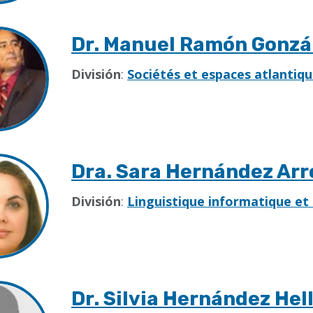
Dr. Manuel Ramón Gonzá
División
:
Sociétés et espaces atlantiqu
Dra. Sara Hernández Arr
División
:
Linguistique informatique et
Dr. Silvia Hernández Hel