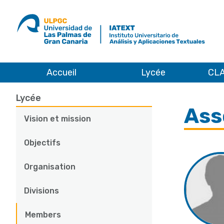
ULPGC
Ir
al
inicio
de
IATEXT
Accueil
Lycée
CLA
Lycée
Members
Chercheurs collaborateurs
Main
Lycée
Ass
navigation
Vision et mission
Objectifs
Organisation
Divisions
Members