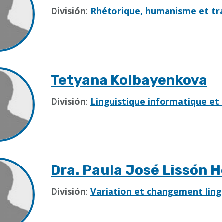
División
:
Rhétorique, humanisme et tra
Tetyana Kolbayenkova
División
:
Linguistique informatique et
Dra. Paula José Lissón 
División
:
Variation et changement ling