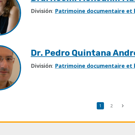
División
:
Patrimoine documentaire et 
Dr. Pedro Quintana Andr
División
:
Patrimoine documentaire et 
Page
1
Page
2
Next
courante
page