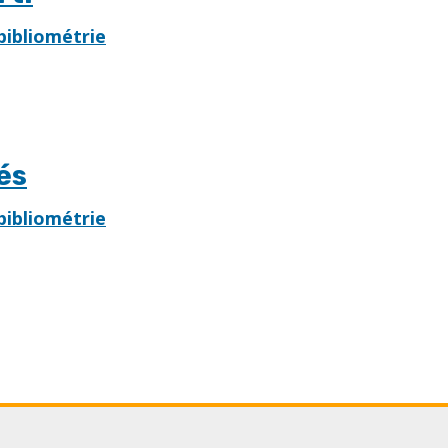
bibliométrie
és
bibliométrie
Last
page