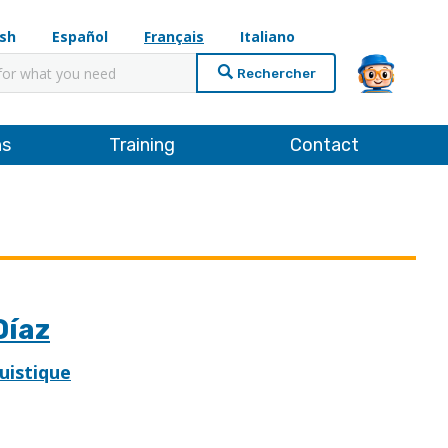
ish
Español
Français
Italiano
cher
ns
Training
Contact
Díaz
uistique