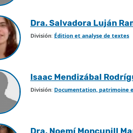
Dra. Salvadora Luján R
División
:
Édition et analyse de textes
Isaac Mendizábal Rodrí
División
:
Documentation, patrimoine et
Dra. Noemí Moncunill Ma