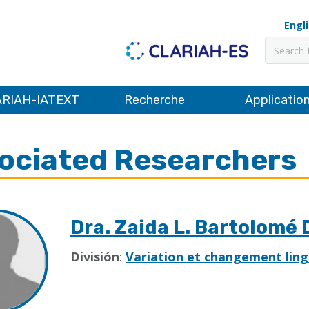
Engl
Recher
RIAH-IATEXT
Recherche
Applicatio
ociated Researchers
Dra. Zaida L. Bartolomé 
División
:
Variation et changement ling