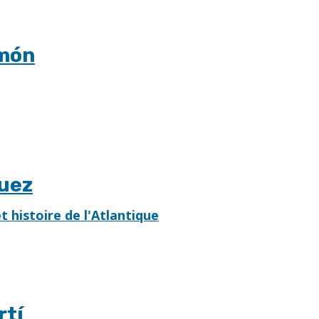
amón
guez
 histoire de l'Atlantique
rtí