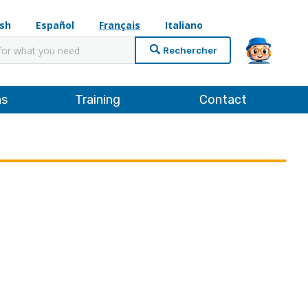
ish
Español
Français
Italiano
cher
ns
Training
Contact