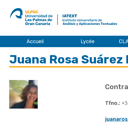
ULPGC
Ir
al
inicio
de
IATEXT
Accueil
Lycée
CLA
Accueil
Juana Rosa Suárez 
Contra
Tfno.:
+3
juanaros