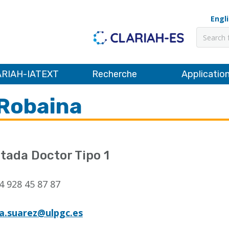
Engl
Recher
RIAH-IATEXT
Recherche
Applicatio
Robaina
tada Doctor Tipo 1
4 928 45 87 87
a.suarez@ulpgc.es