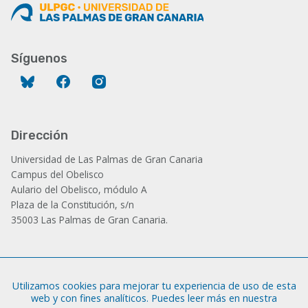
Síguenos
Bluesky
Facebook
Instagram
Dirección
Universidad de Las Palmas de Gran Canaria
Campus del Obelisco
Aulario del Obelisco, módulo A
Plaza de la Constitución, s/n
35003 Las Palmas de Gran Canaria.
Administración
Utilizamos cookies para mejorar tu experiencia de uso de esta
Tfno.: +34 928 452 771 / 452 787
web y con fines analíticos. Puedes leer más en nuestra
Fax: +34 928 451 701