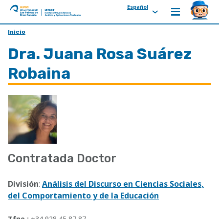
Español
ULPGC
Ir
Inicio
al
Dra. Juana Rosa Suárez
inicio
de
Robaina
IATEXT
Contratada Doctor
División
:
Análisis del Discurso en Ciencias Sociales,
del Comportamiento y de la Educación
Tfno.:
+34 928 45 87 87