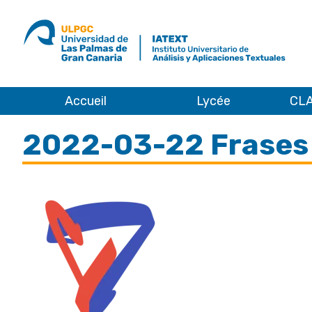
ULPGC
Ir
al
inicio
de
IATEXT
Accueil
Lycée
CLA
Accueil
2022-03-22 Frases