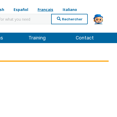
ish
Español
Français
Italiano
cher
ns
Training
Contact