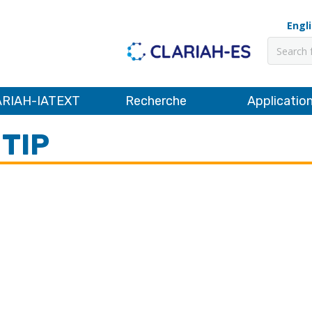
Engl
Recher
RIAH-IATEXT
Recherche
Applicatio
 TIP