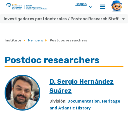
English
ULPGC
Ir
Investigadores postdoctorales / Postdoc Research Staff
al
inicio
de
Institute
Members
Postdoc researchers
IATEXT
Postdoc researchers
D. Sergio Hernández
Suárez
División
:
Documentation, Heritage
and Atlantic History