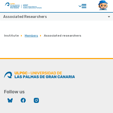
ULPGC
Ir
Associated Researchers
al
inicio
de
Institute
Members
Associated researchers
IATEXT
Follow us
Bluesky
Facebook
Instagram