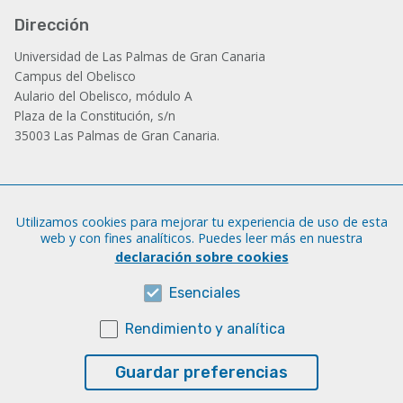
Dirección
Universidad de Las Palmas de Gran Canaria
Campus del Obelisco
Aulario del Obelisco, módulo A
Plaza de la Constitución, s/n
35003 Las Palmas de Gran Canaria.
Administración
Utilizamos cookies para mejorar tu experiencia de uso de esta
Tfno.: +34 928 452 771 / 452 787
web y con fines analíticos. Puedes leer más en nuestra
Fax: +34 928 451 701
declaración sobre cookies
iatext@ulpgc.es
Esenciales
Rendimiento y analítica
Sobre esta web
Aviso legal
Guardar preferencias
Cookies