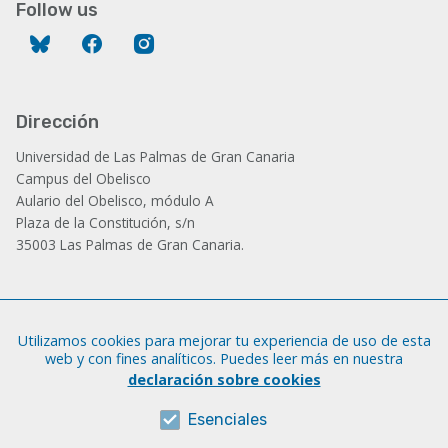
Follow us
Bluesky
Facebook
Instagram
Dirección
Universidad de Las Palmas de Gran Canaria
Campus del Obelisco
Aulario del Obelisco, módulo A
Plaza de la Constitución, s/n
35003 Las Palmas de Gran Canaria.
Administración
Utilizamos cookies para mejorar tu experiencia de uso de esta
Tfno.: +34 928 452 771 / 452 787
web y con fines analíticos. Puedes leer más en nuestra
Fax: +34 928 451 701
declaración sobre cookies
iatext@ulpgc.es
Esenciales