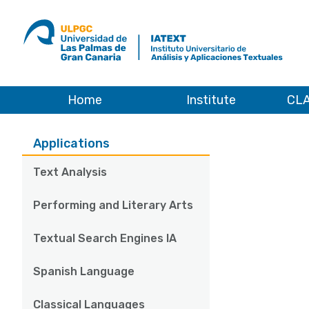
ULPGC
Ir
al
inicio
de
IATEXT
Home
Institute
CLA
Applications
Menu
Applications
aplicaciones
Text Analysis
Performing and Literary Arts
Textual Search Engines IA
Spanish Language
Classical Languages