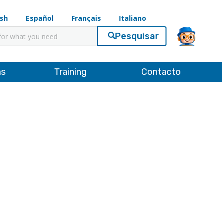
ish
Español
Français
Italiano
ar
ns
Training
Contacto