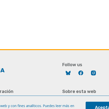
Follow us
Bluesky
Facebook
Instag
ración
Sobre esta web
928 452 771 / 452 787
Aviso legal
8 451 701
web y con fines analíticos. Puedes leer más en
Acepta
Cookies