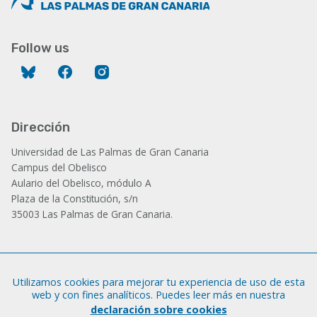
Follow us
Bluesky
Facebook
Instagram
Dirección
Universidad de Las Palmas de Gran Canaria
Campus del Obelisco
Aulario del Obelisco, módulo A
Plaza de la Constitución, s/n
35003 Las Palmas de Gran Canaria.
Administración
Utilizamos cookies para mejorar tu experiencia de uso de esta
Tfno.: +34 928 452 771 / 452 787
web y con fines analíticos. Puedes leer más en nuestra
Fax: +34 928 451 701
declaración sobre cookies