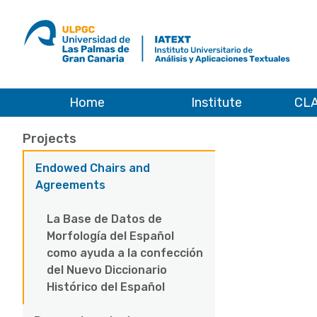
ULPGC
Ir
al
inicio
de
IATEXT
Home
Institute
CLA
Projects
Endowed Chairs and Agreements
Main
Projects
navigation
Endowed Chairs and
Agreements
La Base de Datos de
Morfología del Español
como ayuda a la confección
del Nuevo Diccionario
Histórico del Español