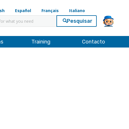
ish
Español
Français
Italiano
ar
ns
Training
Contacto