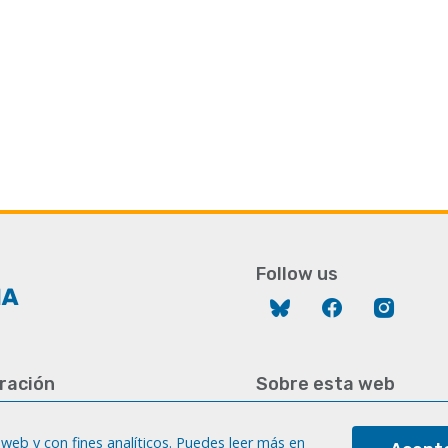
Follow us
Bluesky
Facebook
Instag
ración
Sobre esta web
928 452 771 / 452 787
Aviso legal
8 451 701
web y con fines analíticos. Puedes leer más en