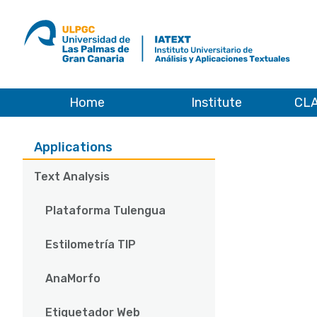
ULPGC
Ir
al
inicio
de
IATEXT
Home
Institute
CLA
Applications
Performing and Literary Arts
Aplicaciones
Applications
Text Analysis
Plataforma Tulengua
Estilometría TIP
AnaMorfo
Etiquetador Web