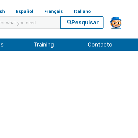
ish
Español
Français
Italiano
ar
ns
Training
Contacto