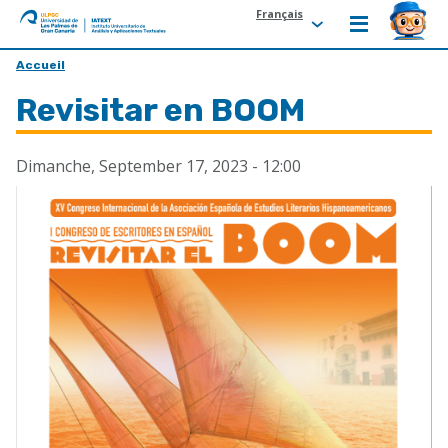
Français
ULPGC
Ir
Accueil
al
Revisitar en BOOM
inicio
de
IATEXT
Dimanche, September 17, 2023 - 12:00