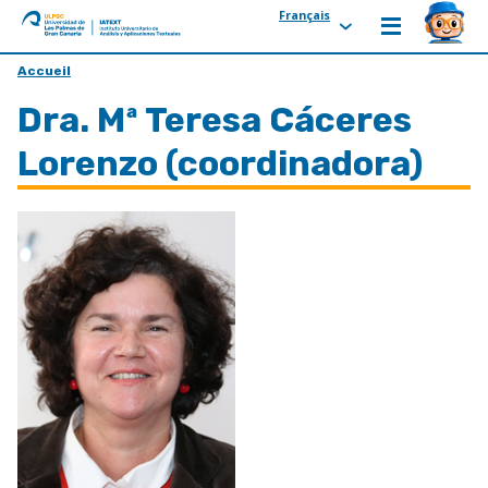
Français
ULPGC
Ir
Accueil
al
Dra. Mª Teresa Cáceres
inicio
de
Lorenzo (coordinadora)
IATEXT