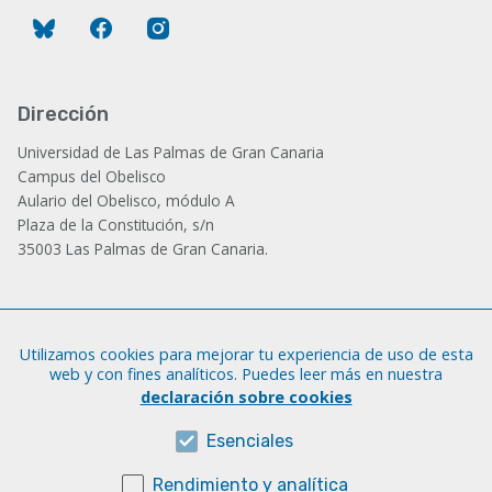
Bluesky
Facebook
Instagram
Dirección
Universidad de Las Palmas de Gran Canaria
Campus del Obelisco
Aulario del Obelisco, módulo A
Plaza de la Constitución, s/n
35003 Las Palmas de Gran Canaria.
Administración
Utilizamos cookies para mejorar tu experiencia de uso de esta
Tfno.: +34 928 452 771 / 452 787
web y con fines analíticos. Puedes leer más en nuestra
Fax: +34 928 451 701
declaración sobre cookies
iatext@ulpgc.es
Esenciales
Rendimiento y analítica