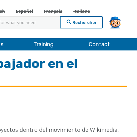
ish
Español
Français
Italiano
cher
ns
Training
Contact
bajador en el
proyectos dentro del movimiento de Wikimedia,