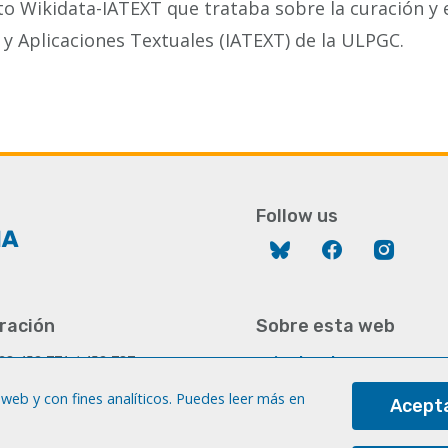
to Wikidata-IATEXT que trataba sobre la curación y 
 y Aplicaciones Textuales (IATEXT) de la ULPGC.
Follow us
Bluesky
Facebook
Instag
ración
Sobre esta web
928 452 771 / 452 787
Aviso legal
8 451 701
Cookies
web y con fines analíticos. Puedes leer más en
Acepta
gc.es
Accesibilidad