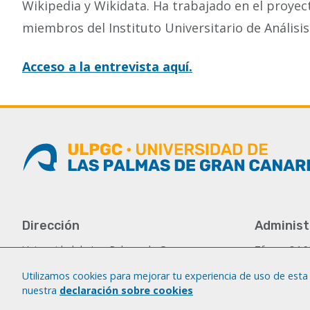
Wikipedia y Wikidata. Ha trabajado en el proyec
miembros del Instituto Universitario de Análisis
Acceso a la entrevista aquí.
Dirección
Administ
Universidad de Las Palmas de Gran
Tfno.: +34 
Canaria
Fax: +34 92
Campus del Obelisco
Utilizamos cookies para mejorar tu experiencia de uso de esta 
iatext@ulp
Aulario del Obelisco, módulo A
nuestra
declaración sobre cookies
Plaza de la Constitución, s/n