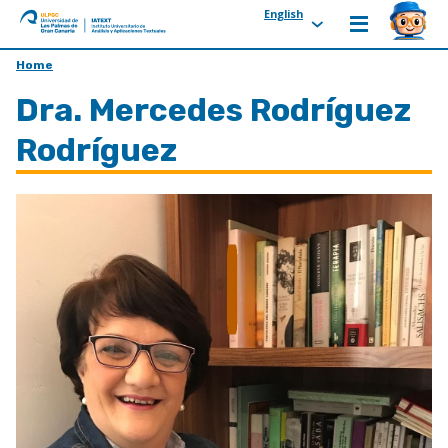
English
ULPGC
Ir
Home
al
Dra. Mercedes Rodríguez
inicio
de
Rodríguez
IATEXT