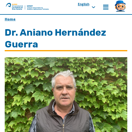
English
ULPGC
Ir
Home
al
Dr. Aniano Hernández
inicio
de
Guerra
IATEXT