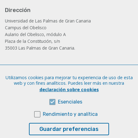
Dirección
Universidad de Las Palmas de Gran Canaria
Campus del Obelisco
Aulario del Obelisco, módulo A
Plaza de la Constitución, s/n
35003 Las Palmas de Gran Canaria.
Administración
Utilizamos cookies para mejorar tu experiencia de uso de esta
Tfno.: +34 928 452 771 / 452 787
web y con fines analíticos. Puedes leer más en nuestra
Fax: +34 928 451 701
declaración sobre cookies
iatext@ulpgc.es
Esenciales
Rendimiento y analítica
Sobre esta web
Aviso legal
Guardar preferencias
Cookies