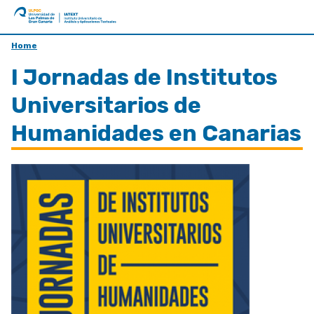
ULPGC
Ir
Home
al
I Jornadas de Institutos
inicio
de
Universitarios de
IATEXT
Humanidades en Canarias