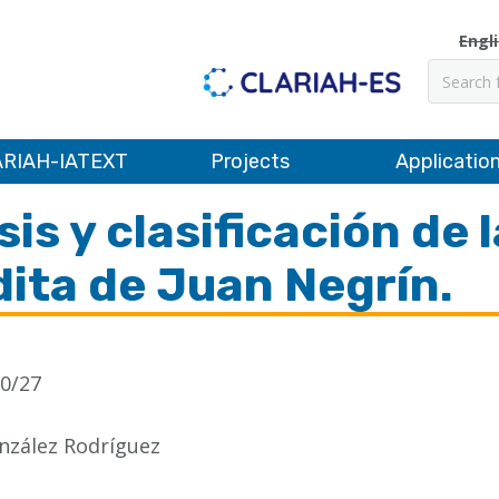
Engl
Search
RIAH-IATEXT
Projects
Applicatio
is y clasificación de 
ita de Juan Negrín.
0/27
onzález Rodríguez