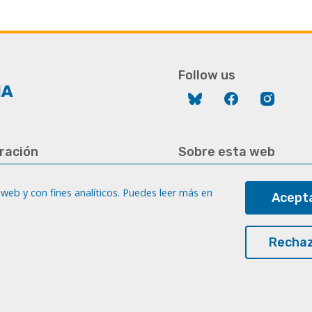
Follow us
Bluesky
Facebook
Instag
ración
Sobre esta web
928 452 771 / 452 787
Aviso legal
8 451 701
web y con fines analíticos. Puedes leer más en
Acepta
Cookies
gc.es
Accesibilidad
a
Rechaz
Transparencia
© Universidad de Las Palmas de Gran Canaria · ULPGC