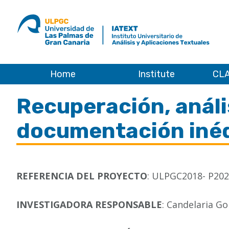
ULPGC
Ir
al
inicio
de
IATEXT
Home
Institute
CLA
Home
Recuperación, anális
documentación inéd
REFERENCIA DEL PROYECTO
: ULPGC2018- P202
INVESTIGADORA RESPONSABLE
: Candelaria G