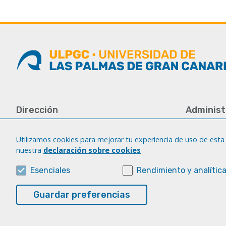
Dirección
Administ
Universidad de Las Palmas de Gran
Tfno.: +34 
Canaria
Fax: +34 92
Utilizamos cookies para mejorar tu experiencia de uso de esta 
Campus del Obelisco
nuestra
declaración sobre cookies
iatext@ulp
Aulario del Obelisco, módulo A
Plaza de la Constitución, s/n
Esenciales
Rendimiento y analític
35003 Las Palmas de Gran Canaria.
Guardar preferencias