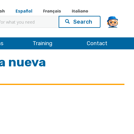
ish
Español
Français
Italiano
ns
Training
Contact
la nueva