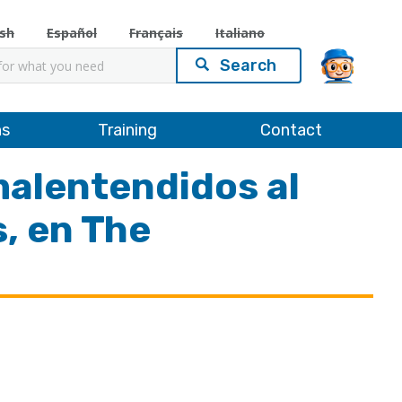
ish
Español
Français
Italiano
ns
Training
Contact
malentendidos al
, en The