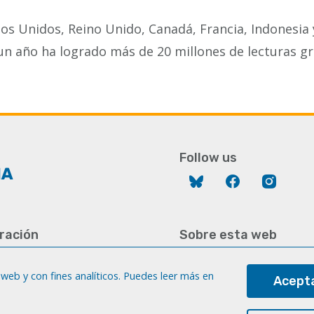
s Unidos, Reino Unido, Canadá, Francia, Indonesia y
n año ha logrado más de 20 millones de lecturas gra
Follow us
Bluesky
Facebook
Instag
ración
Sobre esta web
928 452 771 / 452 787
Aviso legal
8 451 701
web y con fines analíticos. Puedes leer más en
Acepta
Cookies
gc.es
Accesibilidad